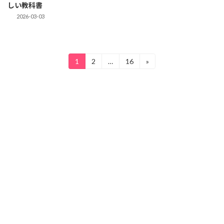
しい教科書
2026-03-03
投
1
2
…
16
»
固
固
固
定
定
定
稿
ペ
ペ
ペ
ー
ー
ー
の
ジ
ジ
ジ
ペ
ー
ジ
送
り