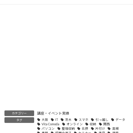
講座・イベント実績
カテゴリー
大阪
IT
茨木
スマホ
引っ越し
データ
タグ
Vita Comoda
オンライン
収納
関西
パソコン
整理収納
北摂
片付け
高槻
書類
程野由里子
セミナー
賃貸
講座