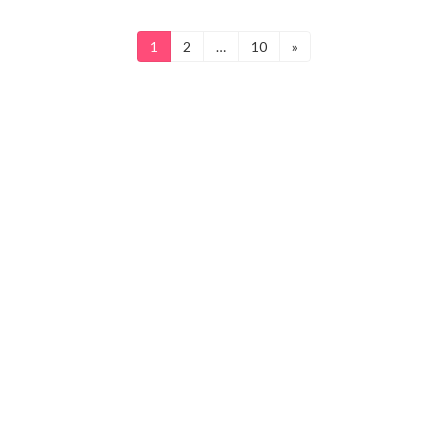
投
1
2
…
10
»
固
固
固
定
定
定
稿
ペ
ペ
ペ
ー
ー
ー
の
ジ
ジ
ジ
ペ
ー
ジ
送
り