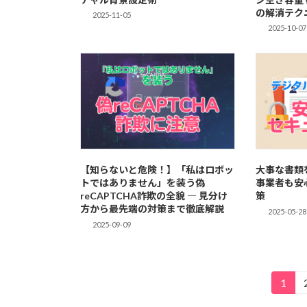
の解消テク
2025-11-05
2025-10-07
【知らないと危険！】「私はロボッ
大事な書類
トではありません」を装う偽
事業者も安
reCAPTCHA詐欺の全貌 ― 見分け
策
方から最先端の対策まで徹底解説
2025-05-28
2025-09-09
投
1
固
定