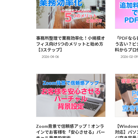
事務所整理で業務効率化！小規模オ
「PDFな
フィス向け5つのメリットと始め方
う古い？ビ
【3ステップ】
料からプロ
2026-04-06
2026-02-09
Zoom背景で信頼感アップ！オンラ
【Windows/
インでお客様を「安心させる」バー
対応】パソ
チャル背景設定術
ジ空き容量