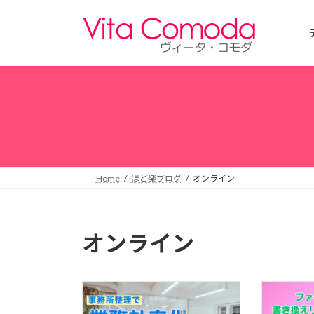
コ
ナ
ン
ビ
テ
ゲ
ン
ー
ツ
シ
へ
ョ
ス
ン
キ
に
ッ
移
プ
動
Home
ほど楽ブログ
オンライン
オンライン