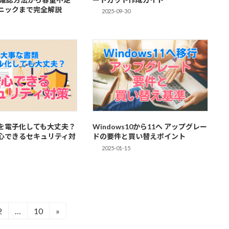
ニックまで完全解説
2025-09-30
を電子化しても大丈夫？
Windows10から11へ アップグレー
心できるセキュリティ対
ドの要件と買い替えポイント
2025-01-15
2
…
10
»
固
固
定
定