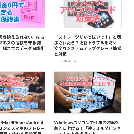
ら書き換えられない」はも
「ストレージがいっぱいです」と表
ジネスの信頼を守る 無
示されたら？更新トラブルを防ぐ
仕様までのデータ保護術
安全なシステムアップグレード準備
と対策
2026-01-19
Mac/iPhone/Android
Windowsパソコンで仕事の効率を
コン＆スマホのストレー
劇的に上げる！「神フォルダ」ショ
 確認方法から容量不足
ートカット作成ガイド