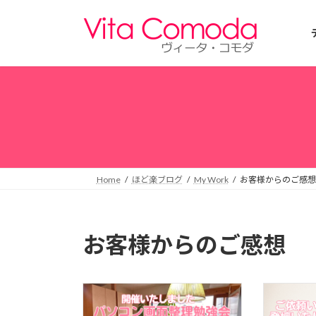
コ
ナ
ン
ビ
テ
ゲ
ン
ー
ツ
シ
へ
ョ
ス
ン
キ
に
ッ
移
プ
動
Home
ほど楽ブログ
My Work
お客様からのご感想
お客様からのご感想