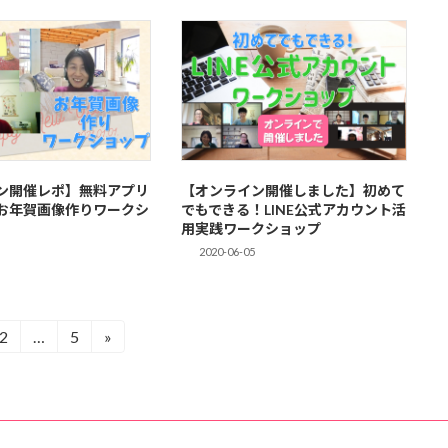
ン開催レポ】無料アプリ
【オンライン開催しました】初めて
お年賀画像作りワークシ
でもできる！LINE公式アカウント活
用実践ワークショップ
2020-06-05
2
…
5
»
固
固
定
定
ペ
ペ
ー
ー
ジ
ジ