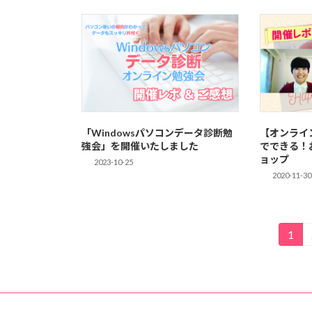
「Windowsパソコンデータ診断勉
【オンライ
強会」を開催いたしました
でできる！
ョップ
2023-10-25
2020-11-30
投
1
固
定
稿
ペ
の
ー
ジ