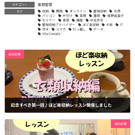
書類整理
カテゴリー
収納
関西
オンライン
整理収納
北摂
タグ
パソコン
片付け
高槻
書類
程野由里子
セミナー
賃貸
講座
中古住宅
整理収納アドバイザー
ほど楽収納
大阪
IT
茨木
スマホ
引っ越し
データ
Vita Comoda
前の記事
記念すべき第一回♪ほど楽収納レッスン開催しました
2017-04-11
次の記事