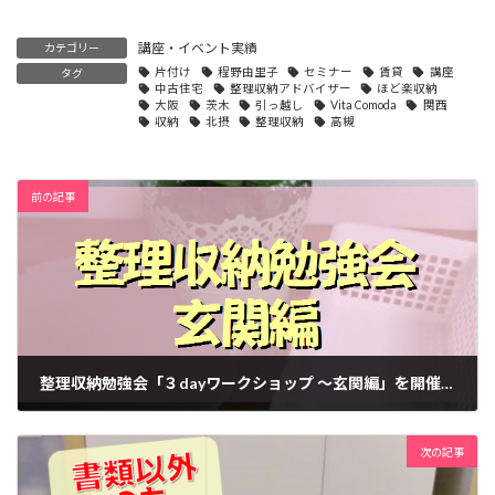
講座・イベント実績
カテゴリー
片付け
程野由里子
セミナー
賃貸
講座
タグ
中古住宅
整理収納アドバイザー
ほど楽収納
大阪
茨木
引っ越し
Vita Comoda
関西
収納
北摂
整理収納
高槻
前の記事
整理収納勉強会「３dayワークショップ ～玄関編」を開催しました
2015-07-11
次の記事