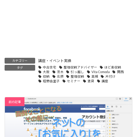
講座・イベント実績
カテゴリー
中古住宅
整理収納アドバイザー
ほど楽収納
タグ
大阪
茨木
引っ越し
Vita Comoda
関西
収納
北摂
整理収納
高槻
片付け
程野由里子
セミナー
賃貸
講座
前の記事