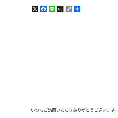
終
更
X
F
L
T
C
共
新
a
i
h
o
有
日
c
n
r
p
時
:
e
e
e
y
b
a
L
o
d
i
o
s
n
k
k
いつもご訪問いただきありがとうございます