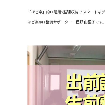
「ほど楽」的IT活用×整理収納で スマートな
ほど楽®IT整備サポーター 程野 由里子です