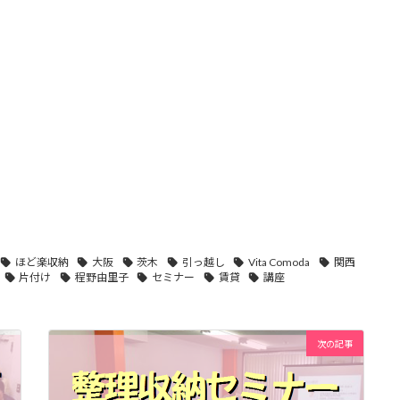
ほど楽収納
大阪
茨木
引っ越し
Vita Comoda
関西
片付け
程野由里子
セミナー
賃貸
講座
次の記事