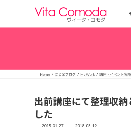
コ
ナ
ン
ビ
テ
ゲ
ン
ー
ツ
シ
へ
ョ
ス
ン
キ
に
ッ
移
プ
動
Home
ほど楽ブログ
My Work
講座・イベント実績
出前講座にて整理収納
した
2015-01-27
2018-08-19
最