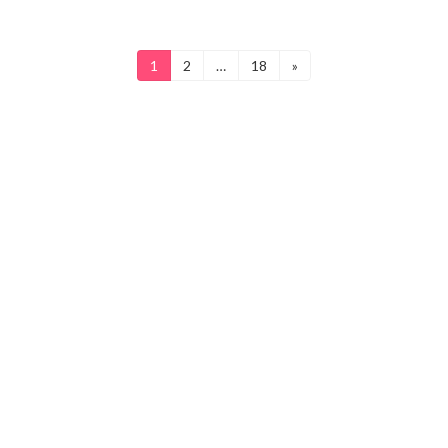
投
1
2
…
18
»
固
固
固
定
定
定
稿
ペ
ペ
ペ
ー
ー
ー
の
ジ
ジ
ジ
ペ
ー
ジ
送
り