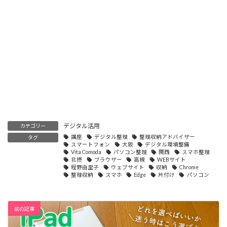
デジタル活用
カテゴリー
講座
デジタル整理
整理収納アドバイザー
タグ
スマートフォン
大阪
デジタル環境整備
Vita Comoda
パソコン整理
関西
スマホ整理
北摂
ブラウザー
高槻
WEBサイト
程野由里子
ウェブサイト
収納
Chrome
整理収納
スマホ
Edge
片付け
パソコン
前の記事