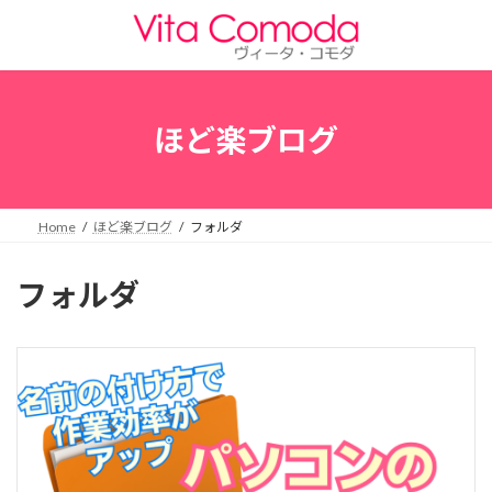
コ
ナ
ン
ビ
テ
ゲ
ン
ー
ツ
シ
へ
ョ
ほど楽ブログ
ス
ン
キ
に
ッ
移
プ
動
Home
ほど楽ブログ
フォルダ
フォルダ