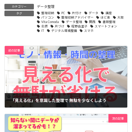
データ整理
カテゴリー
整理収納
PC
片付け
データ
講座
タグ
パソコン
整理収納アドバイザー
ほど楽
大阪
Vita Comoda
データ整理
関西
書類整理
北摂
片づけ
程野由里子
スマートフォン
IT
デジタル環境整備
スマホ
前の記事
「見える化」を意識した整理で 無駄を少なくしよう
2022-09-15
次の記事