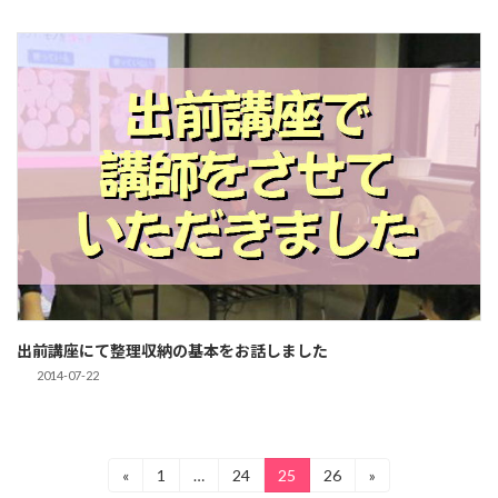
出前講座にて整理収納の基本をお話しました
2014-07-22
投
«
1
…
24
25
26
»
固
固
固
固