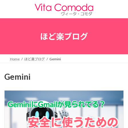
コ
ナ
ン
ビ
テ
ゲ
ン
ー
ツ
シ
へ
ョ
ほど楽ブログ
ス
ン
キ
に
ッ
移
プ
動
Home
ほど楽ブログ
Gemini
Gemini