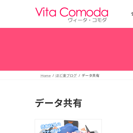
コ
ナ
ン
ビ
テ
ゲ
ン
ー
ツ
シ
へ
ョ
ス
ン
キ
に
ッ
移
プ
動
Home
ほど楽ブログ
データ共有
データ共有