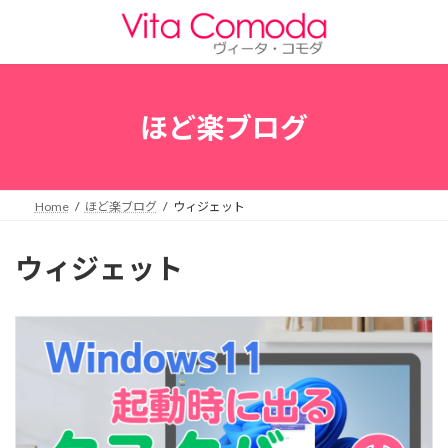
コ
ナ
ン
ビ
テ
ゲ
ン
ー
ツ
シ
へ
ョ
ほど楽ブログ
ス
ン
キ
に
ッ
移
プ
動
Home
ほど楽ブログ
ウィジェット
ウィジェット