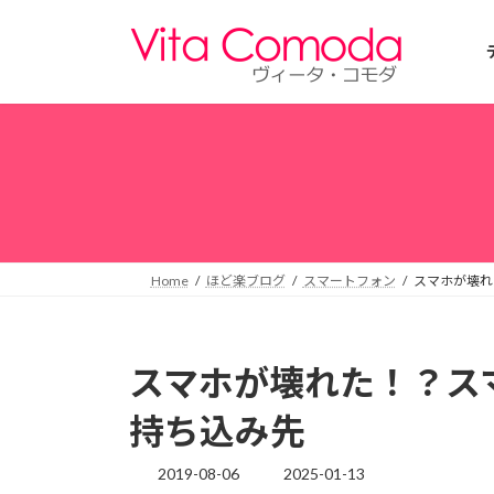
コ
ナ
ン
ビ
テ
ゲ
ン
ー
ツ
シ
へ
ョ
ス
ン
キ
に
ッ
移
プ
動
Home
ほど楽ブログ
スマートフォン
スマホが壊れ
スマホが壊れた！？ス
持ち込み先
2019-08-06
2025-01-13
最