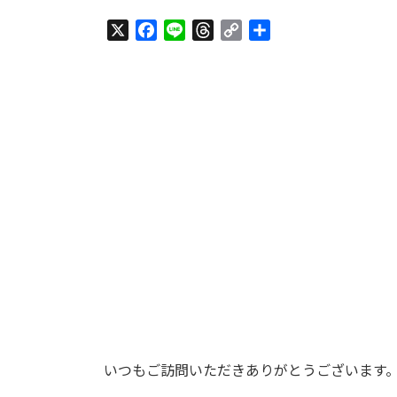
終
更
X
F
L
T
C
共
新
a
i
h
o
有
日
c
n
r
p
時
:
e
e
e
y
b
a
L
o
d
i
o
s
n
k
k
いつもご訪問いただきありがとうございます