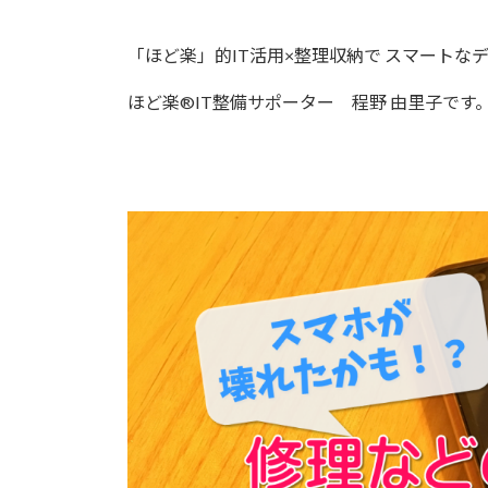
「ほど楽」的IT活用×整理収納で スマートな
ほど楽®IT整備サポーター 程野 由里子です