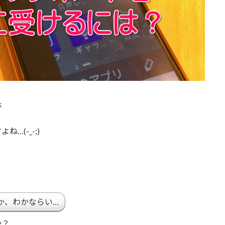
ホ
(-_-;)
か、わかならい…
か？