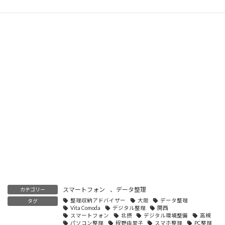
スマートフォン
、
データ整理
カテゴリー
整理収納アドバイザー
大阪
データ整理
タグ
Vita Comoda
デジタル整理
関西
スマートフォン
北摂
デジタル環境整備
高槻
パソコン整理
程野由里子
スマホ整理
PC整理