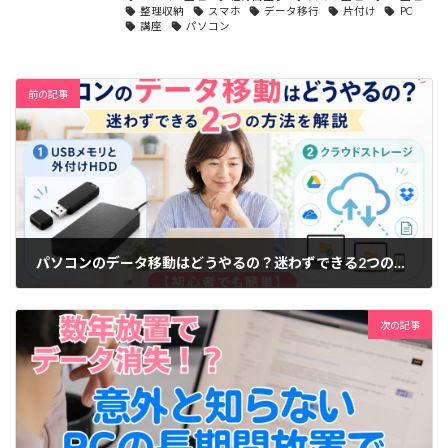
整理収納
スマホ
データ移行
片付け
PC
講座
パソコン
前の記事
パソコンのデータ移動はどうやるの？迷わずできる2つの方法を解説【初心者でも簡単】
2024-10-19
次の記事