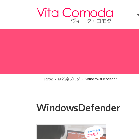
コ
ナ
ン
ビ
テ
ゲ
ン
ー
ツ
シ
へ
ョ
ス
ン
キ
に
ッ
移
プ
動
Home
ほど楽ブログ
WindowsDefender
WindowsDefender