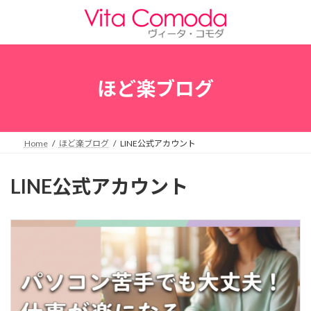
コ
ナ
ン
ビ
テ
ゲ
ン
ー
ツ
シ
へ
ョ
ほど楽ブログ
ス
ン
キ
に
ッ
移
プ
動
Home
ほど楽ブログ
LINE公式アカウント
LINE公式アカウント