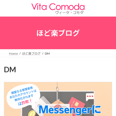
コ
ナ
ン
ビ
テ
ゲ
ン
ー
ツ
シ
へ
ョ
ほど楽ブログ
ス
ン
キ
に
ッ
移
プ
動
Home
ほど楽ブログ
DM
DM