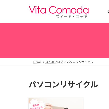
コ
ナ
ン
ビ
テ
ゲ
ン
ー
ツ
シ
へ
ョ
ス
ン
キ
に
ッ
移
プ
動
Home
ほど楽ブログ
パソコンリサイクル
パソコンリサイクル