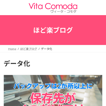
コ
ナ
ン
ビ
テ
ゲ
ン
ー
ツ
シ
へ
ョ
ほど楽ブログ
ス
ン
キ
に
ッ
移
プ
動
Home
ほど楽ブログ
データ化
データ化