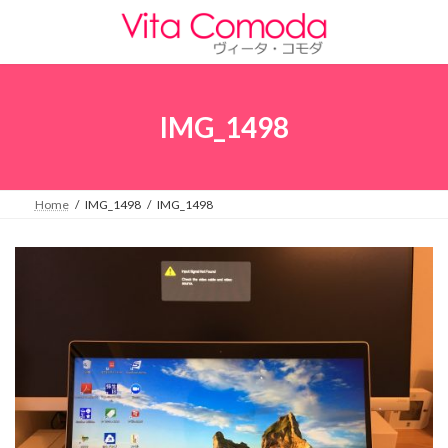
コ
ナ
ン
ビ
テ
ゲ
ン
ー
ツ
シ
へ
ョ
IMG_1498
ス
ン
キ
に
ッ
移
プ
動
Home
IMG_1498
IMG_1498