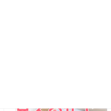
コ
ナ
ン
ビ
テ
ゲ
ン
ー
ツ
シ
へ
ョ
ほど楽ブログ
ス
ン
キ
に
ッ
移
プ
動
Home
ほど楽ブログ
整理収納
整理収納